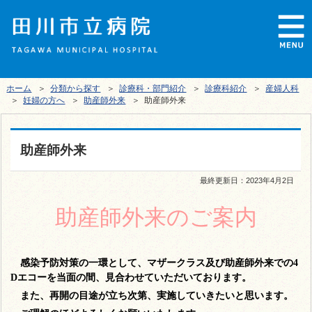
ホーム
＞
分類から探す
＞
診療科・部門紹介
＞
診療科紹介
＞
産婦人科
＞
妊婦の方へ
＞
助産師外来
＞ 助産師外来
助産師外来
最終更新日：
2023年4月2日
助産師外来のご案内
感染予防対策の一環として、マザークラス及び助産師外来での4
Dエコーを当面の間、見合わせていただいております。
また、再開の目途が立ち次第、実施していきたいと思います。