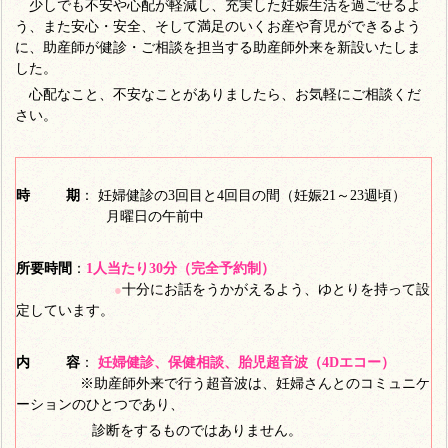
少しでも不安や心配が軽減し、充実した妊娠生活を過ごせるよ
う、また安心・安全、そして満足のいくお産や育児ができるよう
に、助産師が健診・ご相談を担当する助産師外来を新設いたしま
した。
心配なこと、不安なことがありましたら、お気軽にご相談くだ
さい。
時 期
： 妊婦健診の3回目と4回目の間（妊娠21～23週頃）
月曜日の午前中
所要時間
：
1人当たり30分（完全予約制）
十分にお話をうかがえるよう、ゆとりを持って設
●
定しています。
内 容
：
妊婦健診、保健相談、胎児超音波（4Dエコー）
※助産師外来で行う超音波は、妊婦さんとのコミュニケ
ーションのひとつであり、
診断をするものではありません。