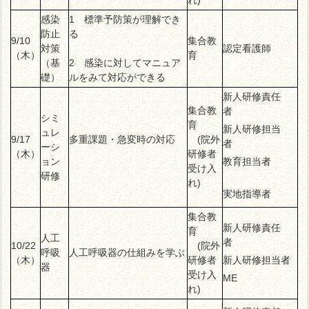
感染
1 標準予防策が理解でき
防止
る
9/10
集合教
対策
認定看護師
（木）
育
（基
2 感染に対してマニュア
礎）
ルをみて対応ができる
新人研修責任
集合教
者
シミ
育
新人研修担当
ュレ
9/17
多重課題・急変時の対応
(院外
者
ーシ
（木）
研修者
ョン
教育担当者
受け入
研修
れ)
実地指導者
集合教
新人研修責任
育
人工
者
10/22
(院外
呼吸
人工呼吸器の仕組みを学ぶ
（木）
研修者
新人研修担当者
器
受け入
ME
れ)