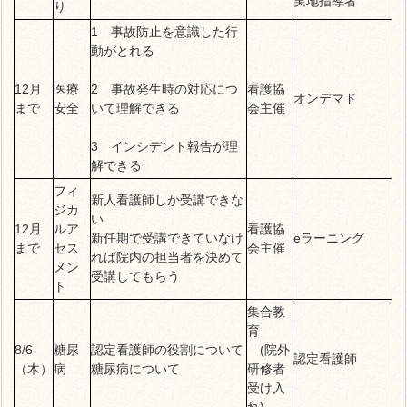
実地指導者
り
1 事故防止を意識した行
動がとれる
12月
医療
2 事故発生時の対応につ
看護協
オンデマド
まで
安全
いて理解できる
会主催
3 インシデント報告が理
解できる
フィ
新人看護師しか受講できな
ジカ
い
12月
ルア
看護協
新任期で受講できていなけ
eラーニング
まで
セス
会主催
れば院内の担当者を決めて
メン
受講してもらう
ト
集合教
育
8/6
糖尿
認定看護師の役割について
(院外
認定看護師
（木）
病
糖尿病について
研修者
受け入
れ)