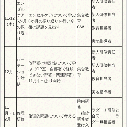
新人研修責任
エン
者
ゼル
新人研修担当
ケア
エンゼルケアについて学ぶ
集合教
11/12
者
6か月
6か月の振り返りを行い今
育
（木）
の振
後の課題を見出す
GW
教育担当者
り返
り
実地指導者
新人研修責任
者
ロー
他部署の特殊性について学
新人研修担当
テー
ぶ（OP室・自部署で経験
集合教
者
12月
ショ
できない部署・関連部署）
育
ン研
教育担当者
11月中旬より開始
修
実地指導者
院内研
11
修
ラダーⅠ研修と
月・1
倫理
(院外
倫理的問題について考える
合同 ラ
2月
研修
研修者
ダーⅢ担当者
受け入