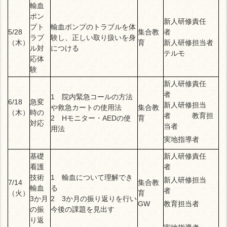
輸血
ポン
新人研修責任
プト
輸血ポンプのトラブルを体
5/28
集合教
者
ラブ
験し、正しい取り扱いを身
（木）
育
新人研修担当者
ル対
につける
テルモ
応体
験
新人研修責任
者
1 院内緊急コールの方法
6/18
急変
新人研修担当
や救急カートの使用法
集合教
（木）
時の
者
教育担
2 Hモニター・AEDの使
育
対応
当者
用法
実地指導者
基礎
新人研修責任
看護
者
技術
1
輸血について理解でき
新人研修担当
7/14
集合教
輸血
る
者
（火）
育
3か月
2 3か月の振り返りを行い
GW
教育担当者
の振
今後の課題を見出す
り返