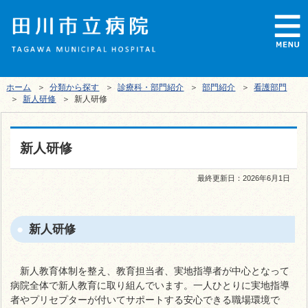
ホーム
＞
分類から探す
＞
診療科・部門紹介
＞
部門紹介
＞
看護部門
＞
新人研修
＞ 新人研修
新人研修
最終更新日：
2026年6月1日
新人研修
新人教育体制を整え、教育担当者、実地指導者が中心となって
病院全体で新人教育に取り組んでいます。一人ひとりに実地指導
者やプリセプターが付いてサポートする安心できる職場環境で