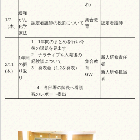
れ)
緩和
1/7
がん
集合教
認定看護師の役割について
認定看護師
（木）
化学
育
療法
1 1年間のまとめを行い今
後の課題を見出す
2 ナラティブや入職後の
新人研修責任
1年間
経験談について
集合教
者
3/11
の振
3 発表会（1,2を発表）
育
(木）
り返
新人研修担当
GW
り
者
4 各部署の師長へ看護
観のレポート提出