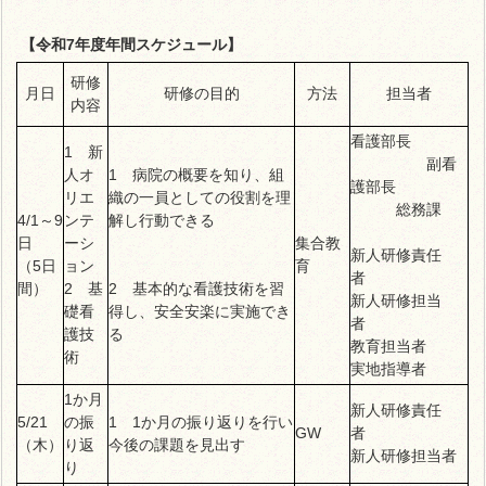
【令和7年度年間スケジュール】
研修
月日
研修の目的
方法
担当者
内容
看護部長
1 新
副看
人オ
1 病院の概要を知り、組
護部長
リエ
織の一員としての役割を理
総務課
4/1～9
ンテ
解し行動できる
日
ーシ
集合教
新人研修責任
（5日
ョン
育
者
間）
2 基
2 基本的な看護技術を習
新人研修担当
礎看
得し、安全安楽に実施でき
者
護技
る
教育担当者
術
実地指導者
1か月
新人研修責任
5/21
の振
1 1か月の振り返りを行い
GW
者
（木）
り返
今後の課題を見出す
新人研修担当者
り