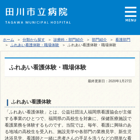
ホーム
＞
分類から探す
＞
診療科・部門紹介
＞
部門紹介
＞
看護部門
＞
ふれあい看護体験・職場体験
＞ ふれあい看護体験・職場体験
ふれあい看護体験・職場体験
最終更新日：
2020年1月27日
ふれあい看護体験
「ふれあい看護体験」とは、公益社団法人福岡県看護協会が主催
する事業のひとつで、福岡県の高校生を対象に、保健医療施設で
看護業務を体験するものです。当院では、毎年、看護に興味のあ
る地域の高校生を受入れ、施設見学や各部門の業務見学、新生児
沐浴見学、看護師と一緒に患者さんの手足を洗うなどの簡単な看