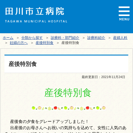
ホーム
＞
分類から探す
＞
診療科・部門紹介
＞
診療科紹介
＞
産婦人科
＞
妊婦の方へ
＞
産後特別食
＞ 産後特別食
産後特別食
最終更新日：
2021年11月24日
産後特別食
産後食の夕食をグレードアップしました！
出産後のお母さんへお祝いの気持ちを込めて、女性に人気のあ