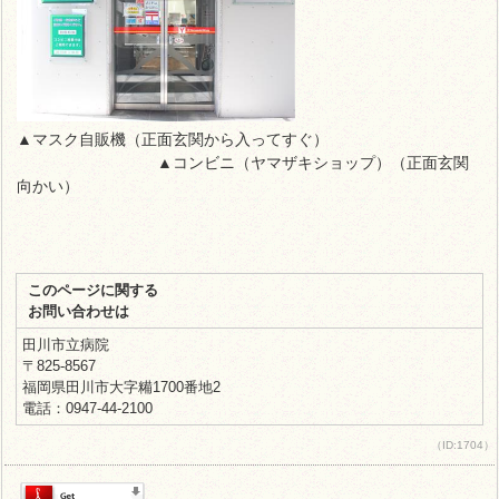
▲マスク自販機（
正面玄関から入ってすぐ）
▲
コンビニ（ヤマザキショップ）（
正面玄関
向かい）
このページに関する
お問い合わせは
田川市立病院
〒825-8567
福岡県田川市大字糒1700番地2
電話：0947-44-2100
（ID:1704）