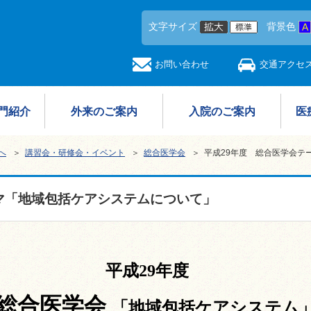
文字サイズ
背景色
お問い合わせ
交通アクセ
門紹介
外来のご案内
入院のご案内
医
へ
＞
講習会・研修会・イベント
＞
総合医学会
＞ 平成29年度 総合医学会テ
マ「地域包括ケアシステムについて」
平成29年度
総合医学会
「地域包括ケアシステム