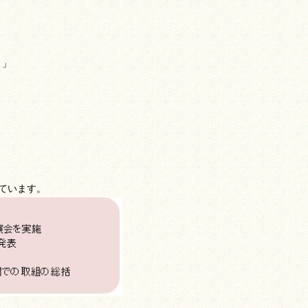
）」
ています。