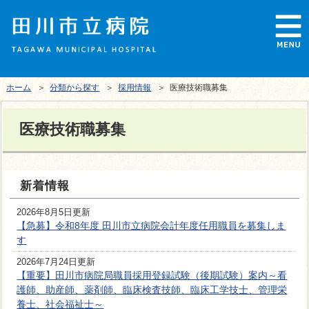
ホーム
＞
分類から探す
＞
採用情報
＞ 医療技術職募集
医療技術職募集
新着情報
2026年8月5日更新
【急募】令和8年度 田川市立病院会計年度任用職員を募集しま
す
2026年7月24日更新
【重要】田川市病院局職員採用登録試験（後期試験）案内～看
護師、助産師、薬剤師、臨床検査技師、臨床工学技士、管理栄
養士、社会福祉士～