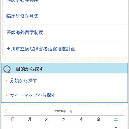
臨床研修医募集
医師海外留学制度
田川市立病院障害者活躍推進計画
目的から探す
分類から探す
サイトマップから探す
2026年
8
月
日
月
火
水
木
金
土
1