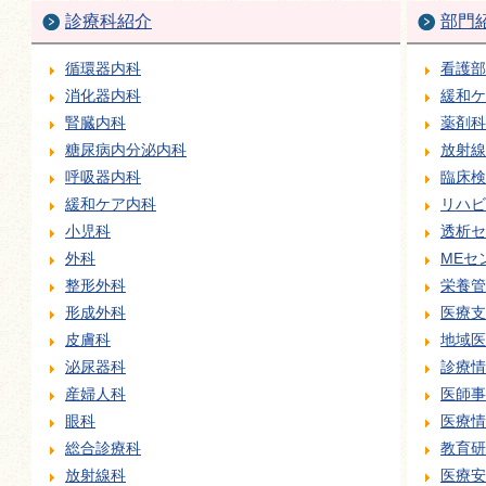
診療科紹介
部門
循環器内科
看護部
消化器内科
緩和ケ
腎臓内科
薬剤科
糖尿病内分泌内科
放射線
呼吸器内科
臨床検
緩和ケア内科
リハビ
小児科
透析セ
外科
MEセ
整形外科
栄養管
形成外科
医療支
皮膚科
地域医
泌尿器科
診療情
産婦人科
医師事
眼科
医療情
総合診療科
教育研
放射線科
医療安