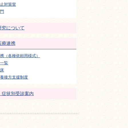
止対策室
門
研究について
医療連携
携（各種依頼用様式）
一覧
床
養後方支援制度
・症状別受診案内