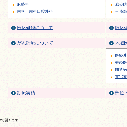
麻酔科
感染防
歯科・歯科口腔外科
事務部
臨床研修について
臨床
がん診療について
地域
医療連
登録医
開放病
在宅療
診療実績
部位
ウで開きます